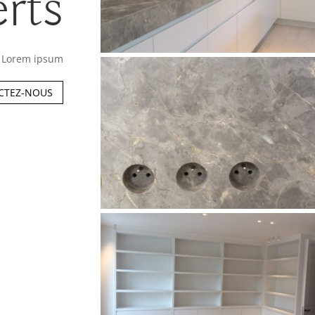
rts
Lorem ipsum
CTEZ-NOUS