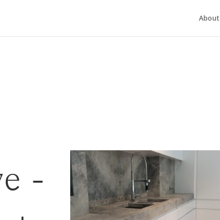
About
e -