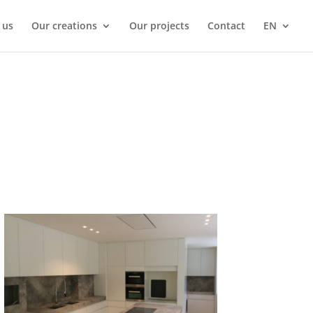
 us
Our creations
Our projects
Contact
EN